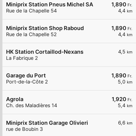
Miniprix Station Pneus Michel SA
1,890
Fr.
Rue de la Chapelle 54
4,4
km
Miniprix Station Shop Raboud
1,890
Fr.
Rue de la Chapelle 52
4,4
km
HK Station Cortaillod-Nexans
4,5
km
La Fabrique 2
Garage du Port
1,890
Fr.
Port-de-la-Côte 2
5,0
km
Agrola
1,920
Fr.
Ch. des Maladières 14
5,4
km
Miniprix Station Garage Olivieri
6,6
km
rue de Boubin 3