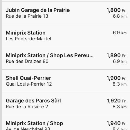
Jubin Garage de la Prairie
1,800
Fr.
Rue de la Prairie 13
6,8
km
Miniprix Station
6,9
km
Les Ponts-de-Martel
Miniprix Station / Shop Les Pereuses
1,890
Fr.
Rue des Draizes 80
6,9
km
Shell Quai-Perrier
1,900
Fr.
Quai Louis-Perrier 12
8,3
km
Garage des Parcs Sàrl
1,920
Fr.
Rue de la Rosière 2
8,3
km
Miniprix Station / Shop
1,940
Fr.
Av. de Neuchâtel 93
8,4
km