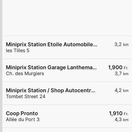
Miniprix Station Etoile Automobile SA
3,2
km
les Tilles 5
Miniprix Station Garage Lanthemann
1,900
Fr.
Ch. des Murgiers
3,7
km
Miniprix Station / Shop Autocentre Peseux SA
4,2
km
Tombet Street 24
Coop Pronto
1,910
Fr.
Allée du Port 3
4,3
km