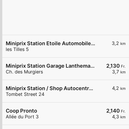
Miniprix Station Etoile Automobile SA
3,2
km
les Tilles 5
Miniprix Station Garage Lanthemann
2,130
Fr.
Ch. des Murgiers
3,7
km
Miniprix Station / Shop Autocentre Peseux SA
4,2
km
Tombet Street 24
Coop Pronto
2,140
Fr.
Allée du Port 3
4,3
km