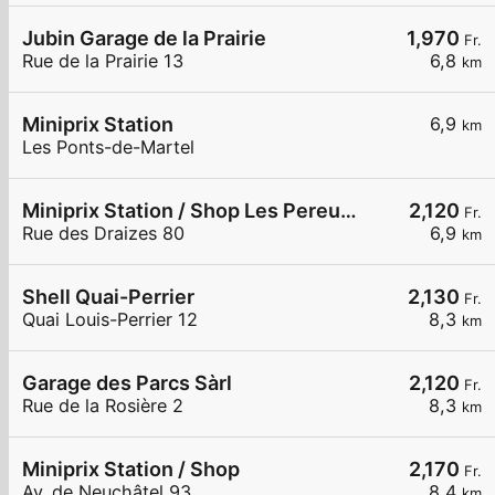
Jubin Garage de la Prairie
1,970
Fr.
Rue de la Prairie 13
6,8
km
Miniprix Station
6,9
km
Les Ponts-de-Martel
Miniprix Station / Shop Les Pereuses
2,120
Fr.
Rue des Draizes 80
6,9
km
Shell Quai-Perrier
2,130
Fr.
Quai Louis-Perrier 12
8,3
km
Garage des Parcs Sàrl
2,120
Fr.
Rue de la Rosière 2
8,3
km
Miniprix Station / Shop
2,170
Fr.
Av. de Neuchâtel 93
8,4
km