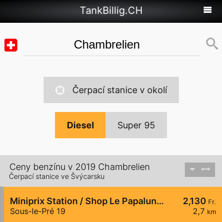
TankBillig.CH
Čerpací stanice v okolí
Diesel
Super 95
Ceny benzínu v 2019 Chambrelien
Čerpací stanice ve Švýcarsku
Miniprix Station / Shop Le Papaluna Shop
2,130
Fr.
Sous-le-Pré 19
2,7
km