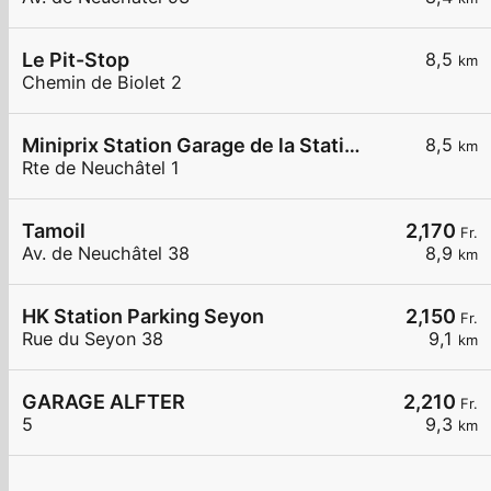
Le Pit-Stop
8,5
km
Chemin de Biolet 2
Miniprix Station Garage de la Station
8,5
km
Rte de Neuchâtel 1
Tamoil
2,170
Fr.
Av. de Neuchâtel 38
8,9
km
HK Station Parking Seyon
2,150
Fr.
Rue du Seyon 38
9,1
km
GARAGE ALFTER
2,210
Fr.
5
9,3
km