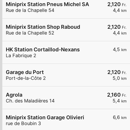
Miniprix Station Pneus Michel SA
2,120
Fr.
Rue de la Chapelle 54
4,4
km
Miniprix Station Shop Raboud
2,120
Fr.
Rue de la Chapelle 52
4,4
km
HK Station Cortaillod-Nexans
4,5
km
La Fabrique 2
Garage du Port
2,120
Fr.
Port-de-la-Côte 2
5,0
km
Agrola
2,160
Fr.
Ch. des Maladières 14
5,4
km
Miniprix Station Garage Olivieri
6,6
km
rue de Boubin 3