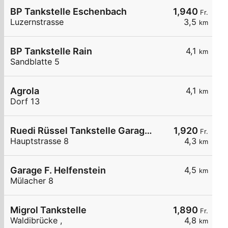
BP Tankstelle Eschenbach
1,940
Fr.
Luzernstrasse
3,5
km
BP Tankstelle Rain
4,1
km
Sandblatte 5
Agrola
4,1
km
Dorf 13
Ruedi Rüssel Tankstelle Garage Fischer AG Baldegg
1,920
Fr.
Hauptstrasse 8
4,3
km
Garage F. Helfenstein
4,5
km
Mülacher 8
Migrol Tankstelle
1,890
Fr.
Waldibrücke ,
4,8
km