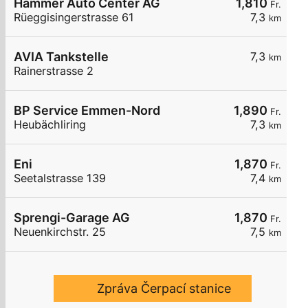
Hammer Auto Center AG
1,810
Fr.
Rüeggisingerstrasse 61
7,3
km
AVIA Tankstelle
7,3
km
Rainerstrasse 2
BP Service Emmen-Nord
1,890
Fr.
Heubächliring
7,3
km
Eni
1,870
Fr.
Seetalstrasse 139
7,4
km
Sprengi-Garage AG
1,870
Fr.
Neuenkirchstr. 25
7,5
km
Zpráva Čerpací stanice