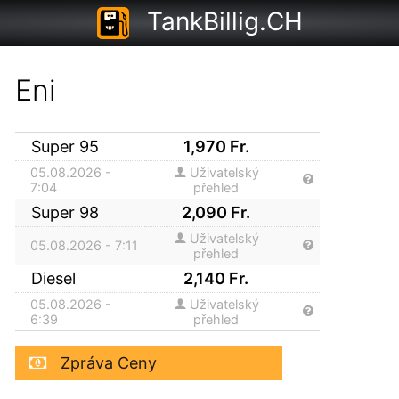
TankBillig.CH
Eni
Super 95
1,970
Fr.
05.08.2026 -
Uživatelský
7:04
přehled
Super 98
2,090
Fr.
Uživatelský
05.08.2026 - 7:11
přehled
Diesel
2,140
Fr.
05.08.2026 -
Uživatelský
6:39
přehled
Zpráva Ceny