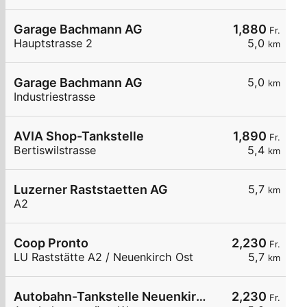
Garage Bachmann AG
1,880
Fr.
Hauptstrasse 2
5,0
km
Garage Bachmann AG
5,0
km
Industriestrasse
AVIA Shop-Tankstelle
1,890
Fr.
Bertiswilstrasse
5,4
km
Luzerner Raststaetten AG
5,7
km
A2
Coop Pronto
2,230
Fr.
LU Raststätte A2 / Neuenkirch Ost
5,7
km
Autobahn-Tankstelle Neuenkirch
2,230
Fr.