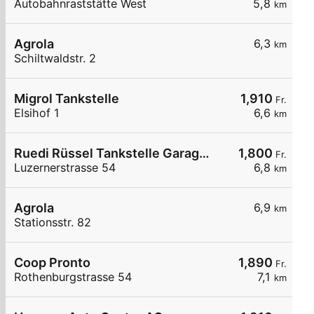
Autobahnraststätte West
5,8
km
Agrola
6,3
km
Schiltwaldstr. 2
Migrol Tankstelle
1,910
Fr.
Elsihof 1
6,6
km
Ruedi Rüssel Tankstelle Garage Erni Neudorf AG
1,800
Fr.
Luzernerstrasse 54
6,8
km
Agrola
6,9
km
Stationsstr. 82
Coop Pronto
1,890
Fr.
Rothenburgstrasse 54
7,1
km