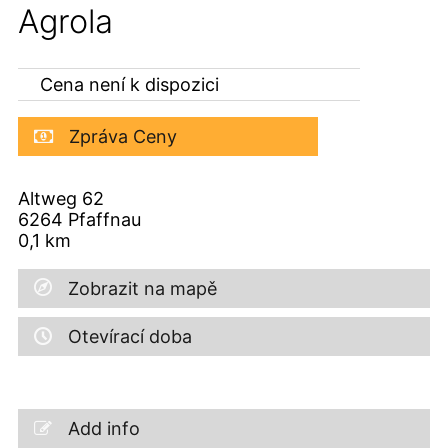
Agrola
Cena není k dispozici
Zpráva Ceny
Altweg 62
6264
Pfaffnau
0,1
km
Zobrazit na mapě
Otevírací doba
Add info