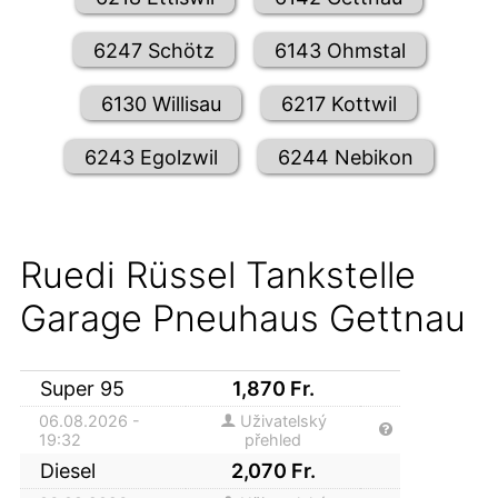
6247 Schötz
6143 Ohmstal
6130 Willisau
6217 Kottwil
6243 Egolzwil
6244 Nebikon
Ruedi Rüssel Tankstelle
Garage Pneuhaus Gettnau
Super 95
1,870
Fr.
06.08.2026 -
Uživatelský
19:32
přehled
Diesel
2,070
Fr.