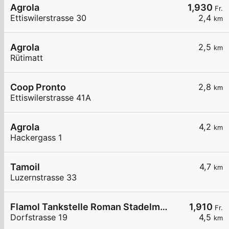
Agrola
1,930
Fr.
Ettiswilerstrasse 30
2,4
km
Agrola
2,5
km
Rütimatt
Coop Pronto
2,8
km
Ettiswilerstrasse 41A
Agrola
4,2
km
Hackergass 1
Tamoil
4,7
km
Luzernstrasse 33
Flamol Tankstelle Roman Stadelmann
1,910
Fr.
Dorfstrasse 19
4,5
km