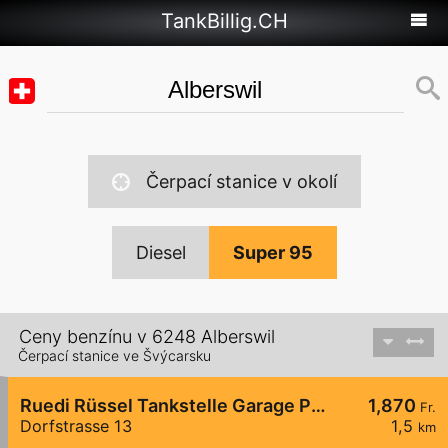
TankBillig.CH
Čerpací stanice v okolí
Diesel
Super 95
Ceny benzínu v 6248 Alberswil
Čerpací stanice ve Švýcarsku
Ruedi Rüssel Tankstelle Garage Pneuhaus Gettnau
1,870
Fr.
Dorfstrasse 13
1,5
km