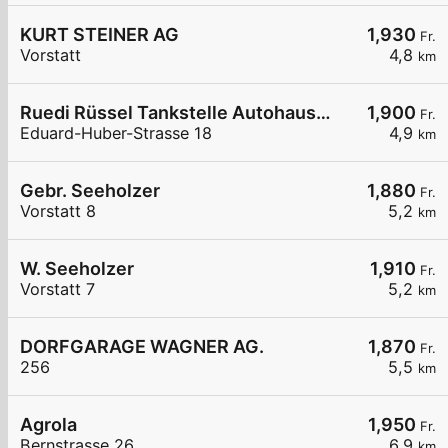
KURT STEINER AG
1,930
Fr.
Vorstatt
4,8
km
Ruedi Rüssel Tankstelle Autohaus Erwin Steffen
1,900
Fr.
Eduard-Huber-Strasse 18
4,9
km
Gebr. Seeholzer
1,880
Fr.
Vorstatt 8
5,2
km
W. Seeholzer
1,910
Fr.
Vorstatt 7
5,2
km
DORFGARAGE WAGNER AG.
1,870
Fr.
256
5,5
km
Agrola
1,950
Fr.
Bernstrasse 26
6,9
km