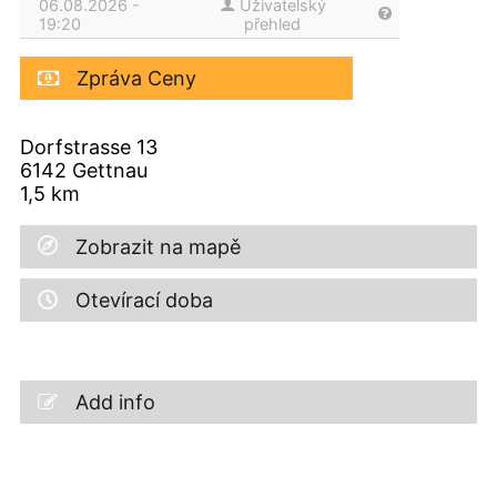
06.08.2026 -
Uživatelský
19:20
přehled
Zpráva Ceny
Dorfstrasse 13
6142
Gettnau
1,5
km
Zobrazit na mapě
Otevírací doba
Add info