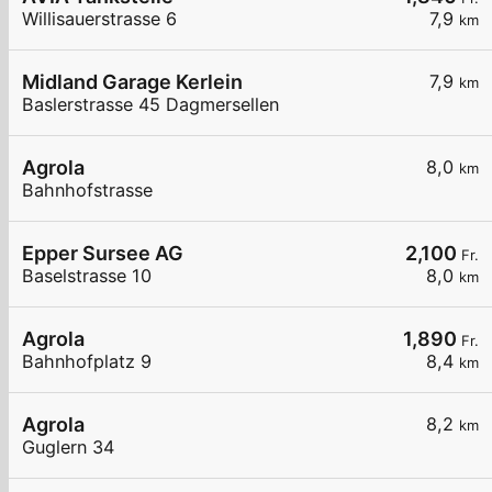
Willisauerstrasse 6
7,9
km
Midland Garage Kerlein
7,9
km
Baslerstrasse 45 Dagmersellen
Agrola
8,0
km
Bahnhofstrasse
Epper Sursee AG
2,100
Fr.
Baselstrasse 10
8,0
km
Agrola
1,890
Fr.
Bahnhofplatz 9
8,4
km
Agrola
8,2
km
Guglern 34