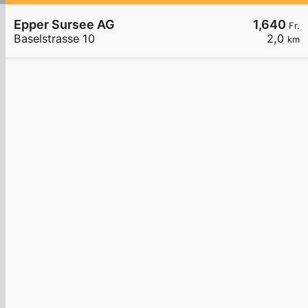
Epper Sursee AG
1,640
Fr.
Baselstrasse 10
2,0
km