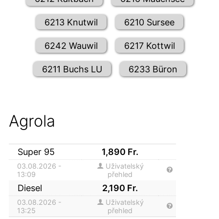
6213 Knutwil
6210 Sursee
6242 Wauwil
6217 Kottwil
6211 Buchs LU
6233 Büron
Agrola
Super 95
1,890
Fr.
03.08.2026 -
Uživatelský
13:09
přehled
Diesel
2,190
Fr.
03.08.2026 -
Uživatelský
13:25
přehled