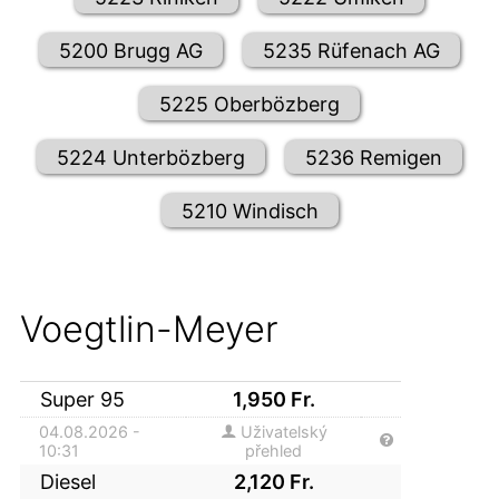
5200 Brugg AG
5235 Rüfenach AG
5225 Oberbözberg
5224 Unterbözberg
5236 Remigen
5210 Windisch
Voegtlin-Meyer
Super 95
1,950
Fr.
04.08.2026 -
Uživatelský
10:31
přehled
Diesel
2,120
Fr.