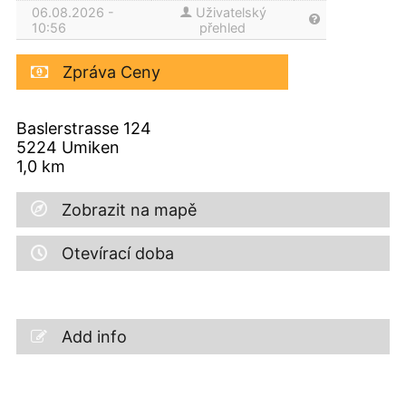
06.08.2026 -
Uživatelský
10:56
přehled
Zpráva Ceny
Baslerstrasse 124
5224
Umiken
1,0
km
Zobrazit na mapě
Otevírací doba
Add info