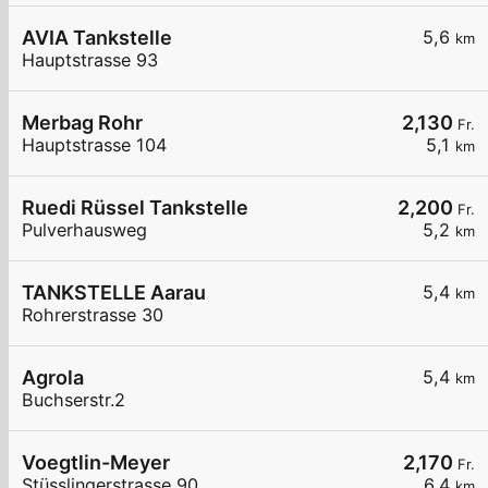
AVIA Tankstelle
5,6
km
Hauptstrasse 93
Merbag Rohr
2,130
Fr.
Hauptstrasse 104
5,1
km
Ruedi Rüssel Tankstelle
2,200
Fr.
Pulverhausweg
5,2
km
TANKSTELLE Aarau
5,4
km
Rohrerstrasse 30
Agrola
5,4
km
Buchserstr.2
Voegtlin-Meyer
2,170
Fr.
Stüsslingerstrasse 90
6,4
km