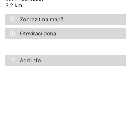
3,2
km
Zobrazit na mapě
Otevírací doba
Add info