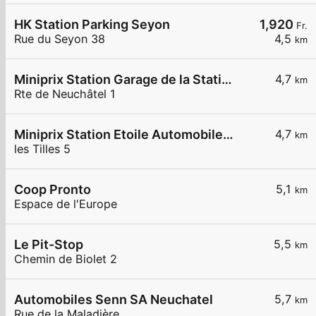
HK Station Parking Seyon
1,920
Fr.
Rue du Seyon 38
4,5
km
Miniprix Station Garage de la Station
4,7
km
Rte de Neuchâtel 1
Miniprix Station Etoile Automobile SA
4,7
km
les Tilles 5
Coop Pronto
5,1
km
Espace de l'Europe
Le Pit-Stop
5,5
km
Chemin de Biolet 2
Automobiles Senn SA Neuchatel
5,7
km
Rue de la Maladière