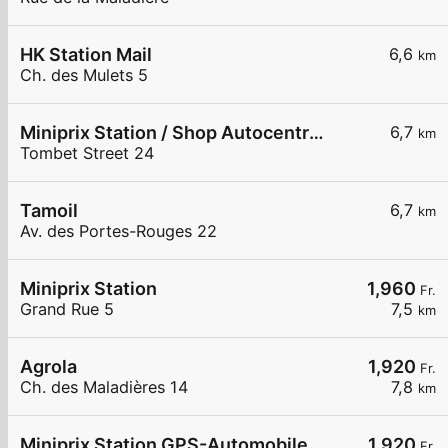
HK Station Mail
6,6
km
Ch. des Mulets 5
Miniprix Station / Shop Autocentre Peseux SA
6,7
km
Tombet Street 24
Tamoil
6,7
km
Av. des Portes-Rouges 22
Miniprix Station
1,960
Fr.
Grand Rue 5
7,5
km
Agrola
1,920
Fr.
Ch. des Maladières 14
7,8
km
Miniprix Station GPS-Automobiles SA
1,920
Fr.