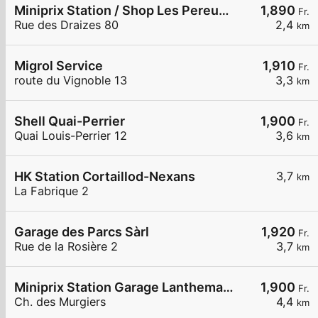
Miniprix Station / Shop Les Pereuses
1,890
Fr.
Rue des Draizes 80
2,4
km
Migrol Service
1,910
Fr.
route du Vignoble 13
3,3
km
Shell Quai-Perrier
1,900
Fr.
Quai Louis-Perrier 12
3,6
km
HK Station Cortaillod-Nexans
3,7
km
La Fabrique 2
Garage des Parcs Sàrl
1,920
Fr.
Rue de la Rosière 2
3,7
km
Miniprix Station Garage Lanthemann
1,900
Fr.
Ch. des Murgiers
4,4
km