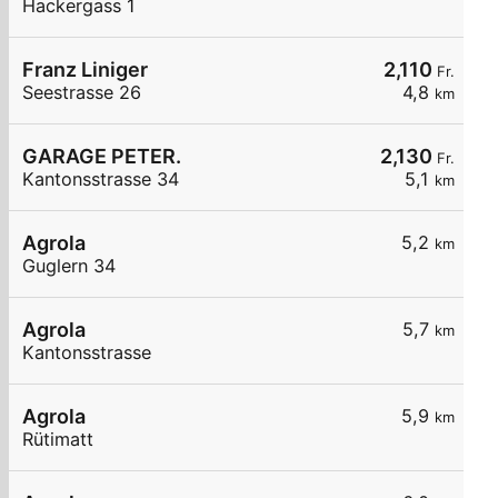
Hackergass 1
Franz Liniger
2,110
Fr.
Seestrasse 26
4,8
km
GARAGE PETER.
2,130
Fr.
Kantonsstrasse 34
5,1
km
Agrola
5,2
km
Guglern 34
Agrola
5,7
km
Kantonsstrasse
Agrola
5,9
km
Rütimatt