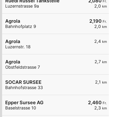
Ruedi Rüssel Tankstelle
2,080
Fr.
Luzernstrasse 9a
2,0
km
Agrola
2,190
Fr.
Bahnhofplatz 9
2,0
km
Agrola
2,4
km
Luzernstr. 18
Agrola
2,7
km
Obstfeldstrasse 7
SOCAR SURSEE
2,1
km
Bahnhofstrasse 33
Epper Sursee AG
2,460
Fr.
Baselstrasse 10
2,3
km