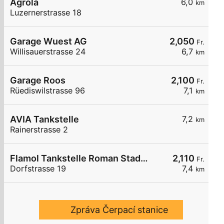
Agrola
6,0
km
Luzernerstrasse 18
Garage Wuest AG
2,050
Fr.
Willisauerstrasse 24
6,7
km
Garage Roos
2,100
Fr.
Rüediswilstrasse 96
7,1
km
AVIA Tankstelle
7,2
km
Rainerstrasse 2
Flamol Tankstelle Roman Stadelmann
2,110
Fr.
Dorfstrasse 19
7,4
km
Zpráva Čerpací stanice