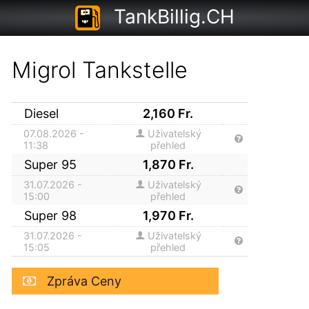
TankBillig.CH
Migrol Tankstelle
Diesel
2,160
Fr.
07.08.2026 -
Uživatelský
11:38
přehled
Super 95
1,870
Fr.
31.07.2026 -
Uživatelský
15:00
přehled
Super 98
1,970
Fr.
31.07.2026 -
Uživatelský
15:05
přehled
Zpráva Ceny