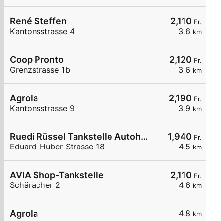
René Steffen
2,110
Fr.
Kantonsstrasse 4
3,6
km
Coop Pronto
2,120
Fr.
Grenzstrasse 1b
3,6
km
Agrola
2,190
Fr.
Kantonsstrasse 9
3,9
km
Ruedi Rüssel Tankstelle Autohaus Erwin Steffen
1,940
Fr.
Eduard-Huber-Strasse 18
4,5
km
AVIA Shop-Tankstelle
2,110
Fr.
Schäracher 2
4,6
km
Agrola
4,8
km