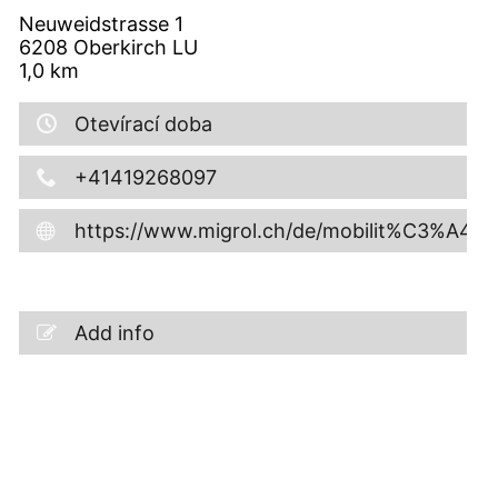
Neuweidstrasse 1
6208
Oberkirch LU
1,0
km
Otevírací doba
+41419268097
https://www.migrol.ch/de/mobilit%C3%A4t/
Add info