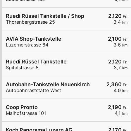
Ruedi Rüssel Tankstelle / Shop
2,120
Fr.
Thorenbergstrasse 25
3,4
km
AVIA Shop-Tankstelle
2,100
Fr.
Luzernerstrasse 84
3,6
km
Ruedi Rüssel Tankstelle
2,120
Fr.
Spitalstrasse 8
3,7
km
Autobahn-Tankstelle Neuenkirch
2,360
Fr.
Autobahnraststätte West
4,0
km
Coop Pronto
2,190
Fr.
Maihofstrasse 101
4,1
km
Koch Panorama Luzern AG
2,170
Fr.