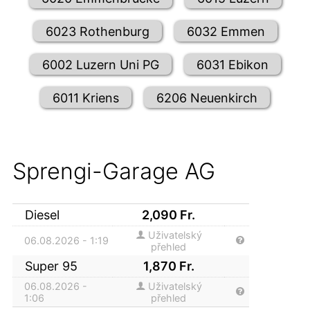
6023 Rothenburg
6032 Emmen
6002 Luzern Uni PG
6031 Ebikon
6011 Kriens
6206 Neuenkirch
Sprengi-Garage AG
Diesel
2,090
Fr.
Uživatelský
06.08.2026 - 1:19
přehled
Super 95
1,870
Fr.
06.08.2026 -
Uživatelský
1:06
přehled