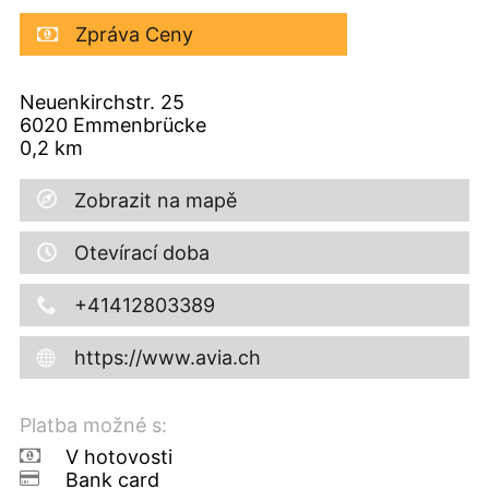
Zpráva Ceny
Neuenkirchstr. 25
6020
Emmenbrücke
0,2
km
Zobrazit na mapě
Otevírací doba
+41412803389
https://www.avia.ch
Platba možné s:
V hotovosti
Bank card