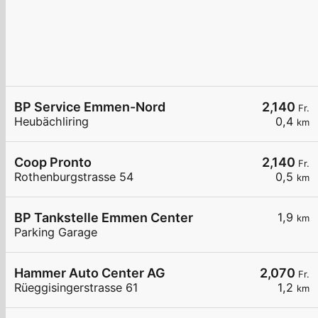
BP Service Emmen-Nord
2,140
Fr.
Heubächliring
0,4
km
Coop Pronto
2,140
Fr.
Rothenburgstrasse 54
0,5
km
BP Tankstelle Emmen Center
1,9
km
Parking Garage
Hammer Auto Center AG
2,070
Fr.
Rüeggisingerstrasse 61
1,2
km