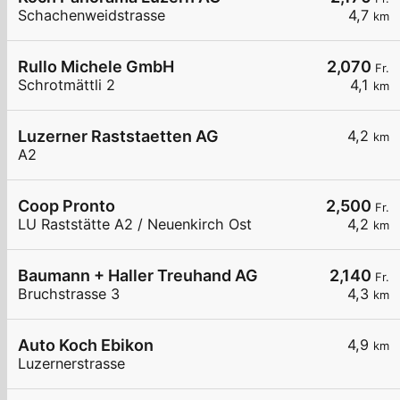
Schachenweidstrasse
4,7
km
Rullo Michele GmbH
2,070
Fr.
Schrotmättli 2
4,1
km
Luzerner Raststaetten AG
4,2
km
A2
Coop Pronto
2,500
Fr.
LU Raststätte A2 / Neuenkirch Ost
4,2
km
Baumann + Haller Treuhand AG
2,140
Fr.
Bruchstrasse 3
4,3
km
Auto Koch Ebikon
4,9
km
Luzernerstrasse