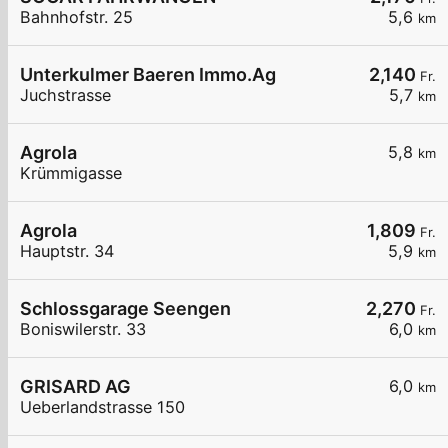
Bahnhofstr. 25
5,6
km
Unterkulmer Baeren Immo.Ag
2,140
Fr.
Juchstrasse
5,7
km
Agrola
5,8
km
Krümmigasse
Agrola
1,809
Fr.
Hauptstr. 34
5,9
km
Schlossgarage Seengen
2,270
Fr.
Boniswilerstr. 33
6,0
km
GRISARD AG
6,0
km
Ueberlandstrasse 150