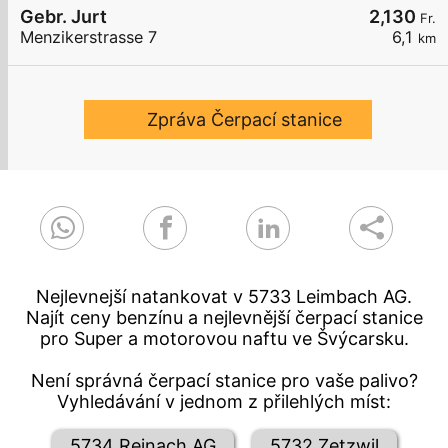
Gebr. Jurt
2,130
Fr.
Menzikerstrasse 7
6,1
km
Zpráva Čerpací stanice
Nejlevnejší natankovat v 5733 Leimbach AG.
Najít ceny benzínu a nejlevnější čerpací stanice
pro Super a motorovou naftu ve Švýcarsku.
Není správná čerpací stanice pro vaše palivo?
Vyhledávání v jednom z přilehlých míst:
5734 Reinach AG
5732 Zetzwil