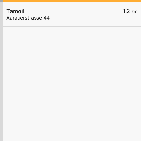
Tamoil
1,2
km
Aarauerstrasse 44