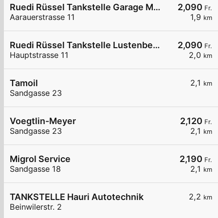
Ruedi Rüssel Tankstelle Garage M. Marano AG
2,090
Fr.
Aarauerstrasse 11
1,9
km
Ruedi Rüssel Tankstelle Lustenberger Landtechnik AG
2,090
Fr.
Hauptstrasse 11
2,0
km
Tamoil
2,1
km
Sandgasse 23
Voegtlin-Meyer
2,120
Fr.
Sandgasse 23
2,1
km
Migrol Service
2,190
Fr.
Sandgasse 18
2,1
km
TANKSTELLE Hauri Autotechnik
2,2
km
Beinwilerstr. 2