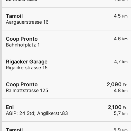
Tamoil
4,5
km
Aargauerstrasse 16
Coop Pronto
4,6
km
Bahnhofplatz 1
Rigacker Garage
4,7
km
Rigackerstrasse 15
Coop Pronto
2,090
Fr.
Raimattstrasse 125
4,8
km
Eni
2,100
Fr.
AGIP; 24 Std; Anglikerstr.83
5,7
km
Tamoil
5,9
km