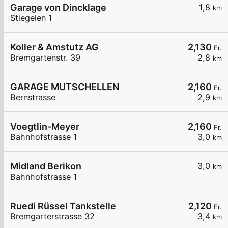
Garage von Dincklage
1,8
km
Stiegelen 1
Koller & Amstutz AG
2,130
Fr.
Bremgartenstr. 39
2,8
km
GARAGE MUTSCHELLEN
2,160
Fr.
Bernstrasse
2,9
km
Voegtlin-Meyer
2,160
Fr.
Bahnhofstrasse 1
3,0
km
Midland Berikon
3,0
km
Bahnhofstrasse 1
Ruedi Rüssel Tankstelle
2,120
Fr.
Bremgarterstrasse 32
3,4
km