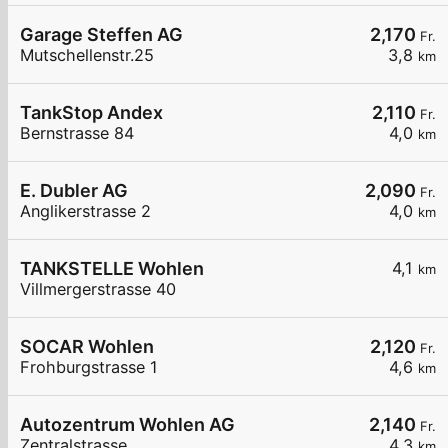
Garage Steffen AG
2,170
Fr.
Mutschellenstr.25
3,8
km
TankStop Andex
2,110
Fr.
Bernstrasse 84
4,0
km
E. Dubler AG
2,090
Fr.
Anglikerstrasse 2
4,0
km
TANKSTELLE Wohlen
4,1
km
Villmergerstrasse 40
SOCAR Wohlen
2,120
Fr.
Frohburgstrasse 1
4,6
km
Autozentrum Wohlen AG
2,140
Fr.
Zentralstrasse
4,3
km