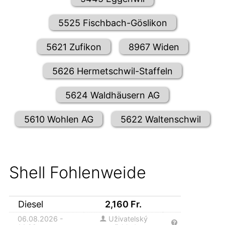
5525 Fischbach-Göslikon
5621 Zufikon
8967 Widen
5626 Hermetschwil-Staffeln
5624 Waldhäusern AG
5610 Wohlen AG
5622 Waltenschwil
Shell Fohlenweide
Diesel
2,160
Fr.
06.08.2026 -
Uživatelský