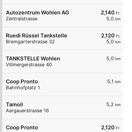
Autozentrum Wohlen AG
2,140
Fr.
Zentralstrasse
5,0
km
Ruedi Rüssel Tankstelle
2,120
Fr.
Bremgarterstrasse 32
5,0
km
TANKSTELLE Wohlen
5,0
km
Villmergerstrasse 40
Coop Pronto
5,1
km
Bahnhofplatz 1
Tamoil
5,2
km
Aargauerstrasse 16
Coop Pronto
2,120
Fr.