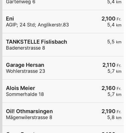
Gartenweg 6
5,4
km
Eni
2,100
Fr.
AGIP; 24 Std; Anglikerstr.83
5,4
km
TANKSTELLE Fislisbach
5,5
km
Badenerstrasse 8
Garage Hersan
2,110
Fr.
Wohlerstrasse 23
5,7
km
Alois Meier
2,160
Fr.
Sommerhalde 18
5,7
km
Oil! Othmarsingen
2,190
Fr.
Mägenwilerstrasse 8
5,8
km