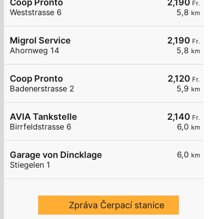
Coop Pronto
2,190
Fr.
Weststrasse 6
5,8
km
Migrol Service
2,190
Fr.
Ahornweg 14
5,8
km
Coop Pronto
2,120
Fr.
Badenerstrasse 2
5,9
km
AVIA Tankstelle
2,140
Fr.
Birrfeldstrasse 6
6,0
km
Garage von Dincklage
6,0
km
Stiegelen 1
Zpráva Čerpací stanice