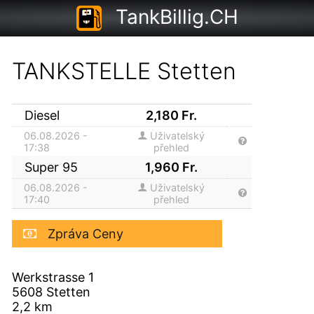
TankBillig.CH
TANKSTELLE Stetten
Diesel
2,180
Fr.
06.08.2026 -
Uživatelský
17:38
přehled
Super 95
1,960
Fr.
06.08.2026 -
Uživatelský
17:40
přehled
Zpráva Ceny
Werkstrasse 1
5608
Stetten
2,2
km