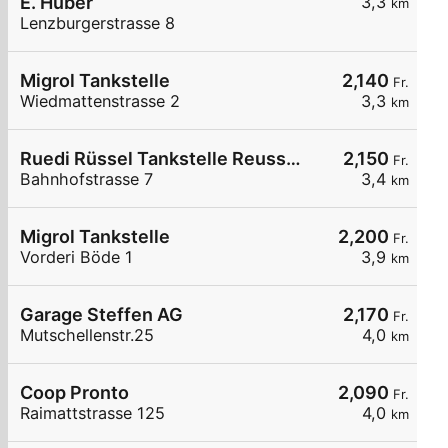
E. Huber
3,3
km
Lenzburgerstrasse 8
Migrol Tankstelle
2,140
Fr.
Wiedmattenstrasse 2
3,3
km
Ruedi Rüssel Tankstelle Reussgarage Michael Haas
2,150
Fr.
Bahnhofstrasse 7
3,4
km
Migrol Tankstelle
2,200
Fr.
Vorderi Böde 1
3,9
km
Garage Steffen AG
2,170
Fr.
Mutschellenstr.25
4,0
km
Coop Pronto
2,090
Fr.
Raimattstrasse 125
4,0
km