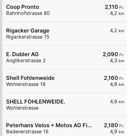
Coop Pronto
2,110
Fr.
Bahnhofstrasse 80
4,2
km
Rigacker Garage
4,2
km
Rigackerstrasse 15
E. Dubler AG
2,090
Fr.
Anglikerstrasse 2
4,3
km
Shell Fohlenweide
2,160
Fr.
Wohlerstrasse 18
4,8
km
SHELL FOHLENWEIDE.
4,8
km
Wohlerstrasse
Peterhans Velos + Motos AG Fislisbach
2,180
Fr.
Badenerstrasse 16
4,9
km