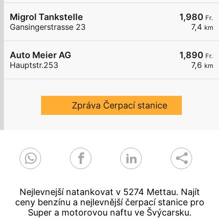
Migrol Tankstelle
1,980
Fr.
Gansingerstrasse 23
7,4
km
Auto Meier AG
1,890
Fr.
Hauptstr.253
7,6
km
Zpráva Čerpací stanice
Nejlevnejší natankovat v 5274 Mettau. Najít
ceny benzínu a nejlevnější čerpací stanice pro
Super a motorovou naftu ve Švýcarsku.