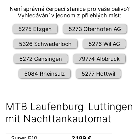
Není správná čerpací stanice pro vaše palivo?
Vyhledávání v jednom z přilehlých míst:
5275 Etzgen
5273 Oberhofen AG
5326 Schwaderloch
5276 Wil AG
5272 Gansingen
79774 Albbruck
5084 Rheinsulz
5277 Hottwil
MTB Laufenburg-Luttingen
mit Nachttankautomat
Super E10
2,189
€