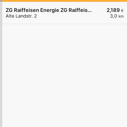
ZG Raiffeisen Energie ZG Raiffeisen Tankstelle Albbruck
2,189
€
Alte Landstr. 2
3,0
km