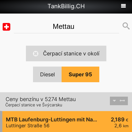
TankBillig.CH
Čerpací stanice v okolí
Diesel
Super 95
Ceny benzínu v 5274 Mettau
Čerpací stanice ve Švýcarsku
MTB Laufenburg-Luttingen mit Nachttankautomat
2,189
€
Luttinger Straße 56
2,6
km