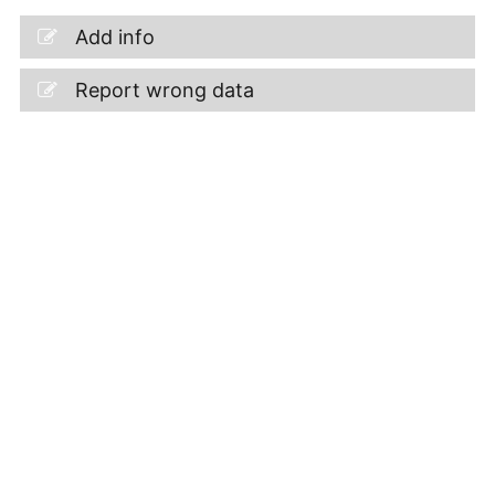
Add info
Report wrong data